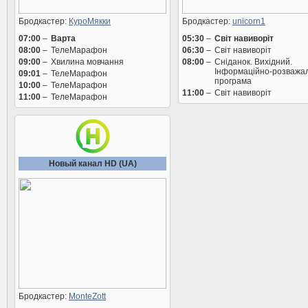
Бродкастер:
КуроМякки
Бродкастер:
unicorn1
07:00
–
Варта
05:30
–
Світ навиворіт
08:00
–
ТелеМарафон
06:30
–
Світ навиворіт
09:00
–
Хвилина мовчання
08:00
–
Сніданок. Вихідний.
Інформаційно-розважа
09:01
–
ТелеМарафон
програма
10:00
–
ТелеМарафон
11:00
–
Світ навиворіт
11:00
–
ТелеМарафон
Новый канал HD (UA)
Бродкастер:
MonteZott