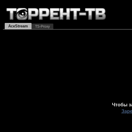
AceStream
TS-Proxy
Чтобы з
Зар