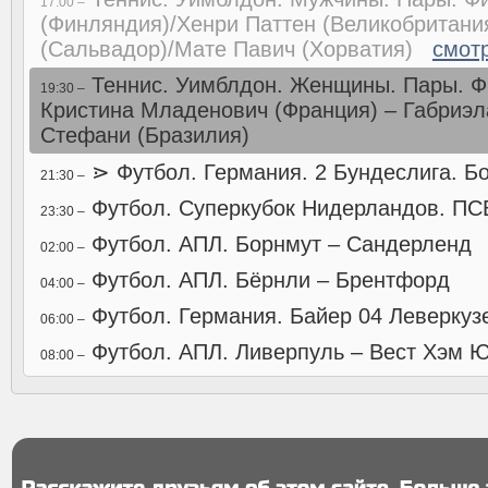
17:00 –
(Финляндия)/Хенри Паттен (Великобритани
(Сальвадор)/Мате Павич (Хорватия)
смотр
Теннис. Уимблдон. Женщины. Пары. Фи
19:30 –
Кристина Младенович (Франция) – Габриэл
Стефани (Бразилия)
⋗ Футбол. Германия. 2 Бундеслига. Бо
21:30 –
Футбол. Суперкубок Нидерландов. ПС
23:30 –
Футбол. АПЛ. Борнмут – Сандерленд
02:00 –
Футбол. АПЛ. Бёрнли – Брентфорд
04:00 –
Футбол. Германия. Байер 04 Леверкуз
06:00 –
Футбол. АПЛ. Ливерпуль – Вест Хэм 
08:00 –