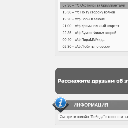
07:30 –
т/с Охотники за бриллиантами
15:30 –
т/с По ту сторону волков
19:20 –
х/ф Воры в законе
21:00 –
х/ф Криминальный квартет
22:35 –
х/ф Бумер: Фильм второй
00:40 –
х/ф ПираМММида
02:30 –
х/ф Любить по-русски
ИНФОРМАЦИЯ
Смотрите онлайн "Победа" в хорошем высо