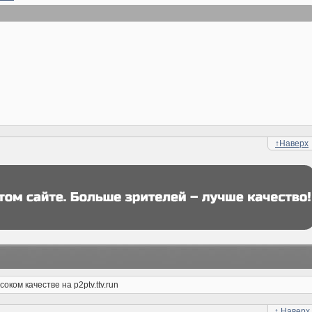
↑
Наверх
ком качестве на p2ptv.ttv.run
↑
Наверх