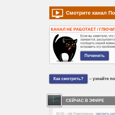
Смотрите канал По
КАНАЛ НЕ РАБОТАЕТ / ГЛЮЧИ
Если вы заметили, что э
заикается, рассыпается 
сообщить нашей коман
исправить эту проблем
Как смотреть?
– узнайте п
СЕЙЧАС В ЭФИРЕ
05:50 –
х/ф Помилование
смотреть за