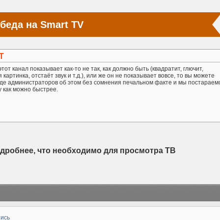
беда на Smart TV
Т
тот канал показывает как-то не так, как должно быть (квадратит, глючит,
картинка, отстаёт звук и т.д.), или же он не показывает вовсе, то вы можете
де администраторов об этом без сомнения печальном факте и мы постараем
у как можно быстрее.
одробнее, что необходимо для просмотра ТВ
пись