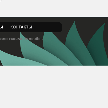
Ы
КОНТАКТЫ
ррент-телевидение, онлайн тв