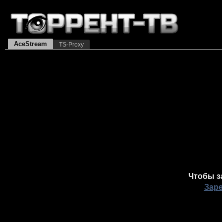
AceStream
TS-Proxy
Чтобы з
Зар