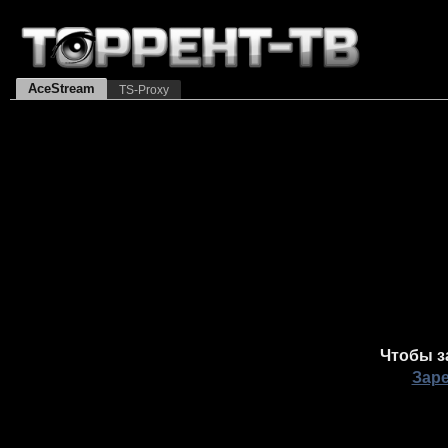
AceStream
TS-Proxy
Чтобы з
Зар