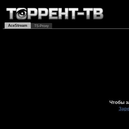
AceStream
TS-Proxy
Чтобы з
Зар