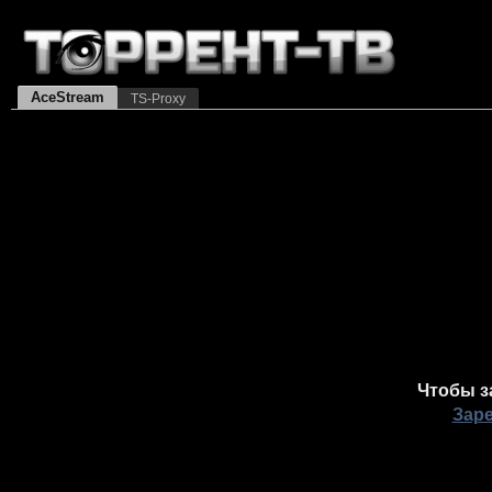
AceStream
TS-Proxy
Чтобы з
Зар