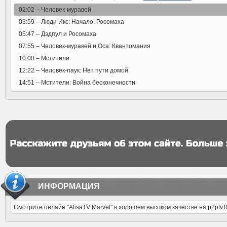
02:02 –
Человек-муравей
03:59 –
Люди Икс: Начало. Росомаха
05:47 –
Дэдпул и Росомаха
07:55 –
Человек-муравей и Оса: Квантомания
10:00 –
Мстители
12:22 –
Человек-паук: Нет пути домой
14:51 –
Мстители: Война бесконечности
ИНФОРМАЦИЯ
Смотрите онлайн "AlisaTV Marvel" в хорошем высоком качестве на p2ptv.tt