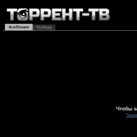
AceStream
TS-Proxy
Чтобы з
Зар