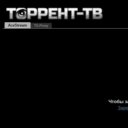
AceStream
TS-Proxy
Чтобы з
Зар