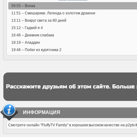
09:55 –
Вонка
11:51 –
Смешарики. Легенда о золотом драконе
13:11 –
Вокруг света за 80 дней
15:12 –
Гадкий я 4
16:46 –
Дневник слабака
18:19 –
Аладдин
19:46 –
Побег из курятника 2
ИНФОРМАЦИЯ
Смотрите онлайн "FluffyTV Family" в хорошем высоком качестве на p2ptv.tt