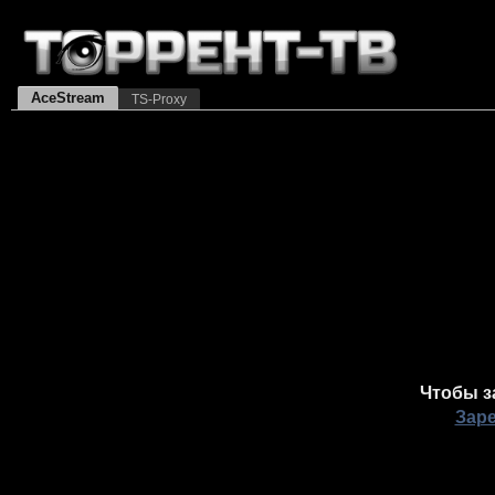
AceStream
TS-Proxy
Чтобы з
Зар