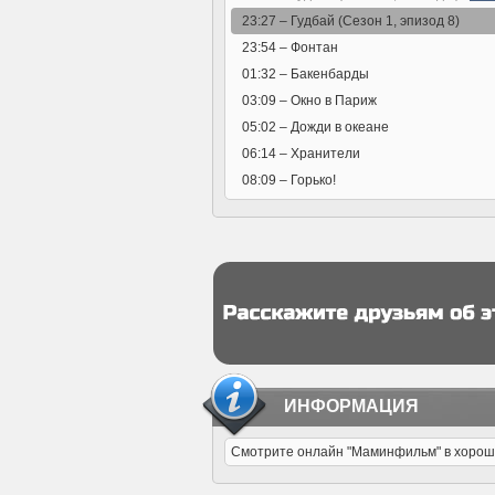
23:27 –
Гудбай (Сезон 1, эпизод 8)
23:54 –
Фонтан
01:32 –
Бакенбарды
03:09 –
Окно в Париж
05:02 –
Дожди в океане
06:14 –
Хранители
08:09 –
Горько!
ИНФОРМАЦИЯ
Смотрите онлайн "Маминфильм" в хорошем