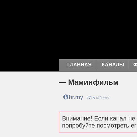
ГЛАВНАЯ
КАНАЛЫ
— Маминфильм
hr.my
5
Мбит/с
Внимание! Если канал не 
попробуйте посмотреть ег