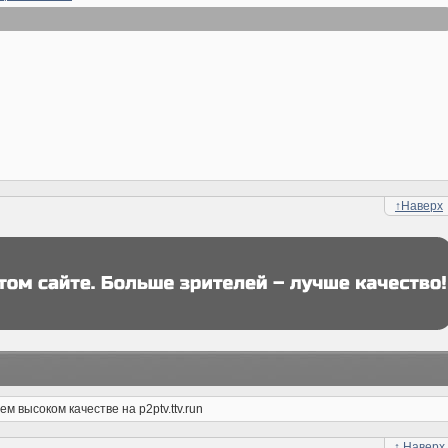
↑
Наверх
 высоком качестве на p2ptv.ttv.run
↑
Наверх