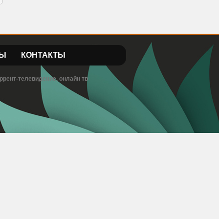
Ы
КОНТАКТЫ
ррент-телевидение, онлайн тв