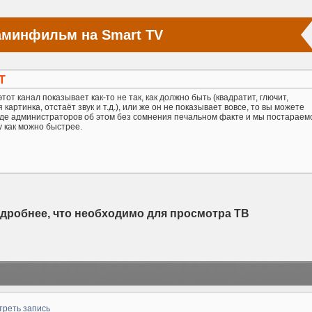
аминфильм на Smart TV
Т
тот канал показывает как-то не так, как должно быть (квадратит, глючит,
картинка, отстаёт звук и т.д.), или же он не показывает вовсе, то вы можете
де администраторов об этом без сомнения печальном факте и мы постараем
у как можно быстрее.
одробнее, что необходимо для просмотра ТВ
треть запись