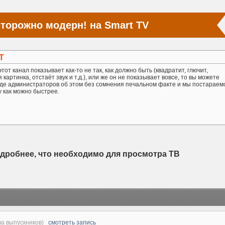
торожно модерн! на Smart TV
Т
тот канал показывает как-то не так, как должно быть (квадратит, глючит,
картинка, отстаёт звук и т.д.), или же он не показывает вовсе, то вы можете
де администраторов об этом без сомнения печальном факте и мы постараем
у как можно быстрее.
одробнее, что необходимо для просмотра ТВ
еча выпускников)
смотреть запись