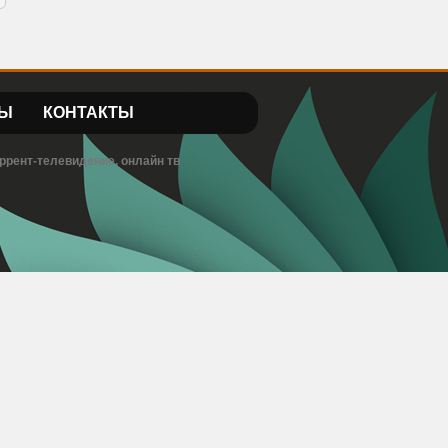
Ы
КОНТАКТЫ
ррент-телевидение, онлайн тв