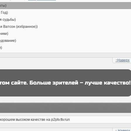
аты)
 Год)
я судьбы)
 и Ватсон (избранное))
ники)
едование)
и)
↑
Наверх
орошем высоком качестве на p2ptv.ttv.run
↑
Наверх