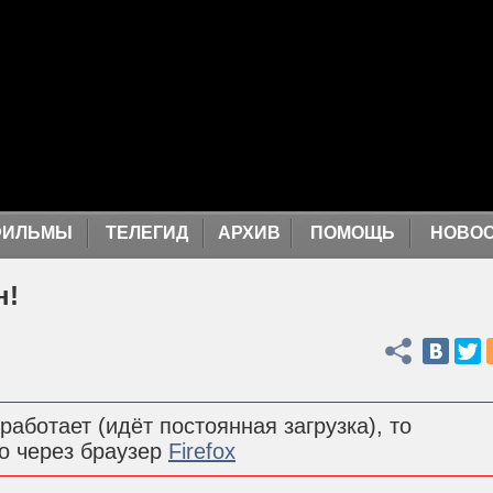
ФИЛЬМЫ
ТЕЛЕГИД
АРХИВ
ПОМОЩЬ
НОВО
н!
Поделиться
работает (идёт постоянная загрузка), то
о через браузер
Firefox