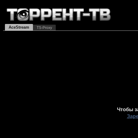
AceStream
TS-Proxy
Чтобы з
Зар