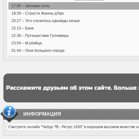
17:05 –
Запомни ночь
18:39 –
Страсти Жанны д'Арк
20:27 –
Это случилось однажды ночью
22:13 –
Банк
22:38 –
Путешествие Гулливера
23:54 –
М убийца
01:44 –
Огни большого города
ИНФОРМАЦИЯ
Смотрите онлайн "Чебур ТВ - Ретро 1930" в хорошем высоком качестве на 