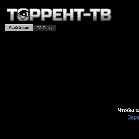
AceStream
TS-Proxy
Чтобы з
Зар