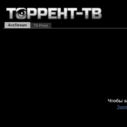
AceStream
TS-Proxy
Чтобы з
Зар