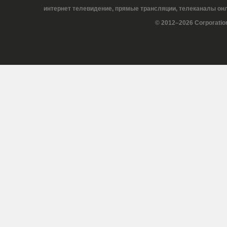
интернет телевидение, прямые трансляции, телеканалы онла
© 2012–2026 Corporatio