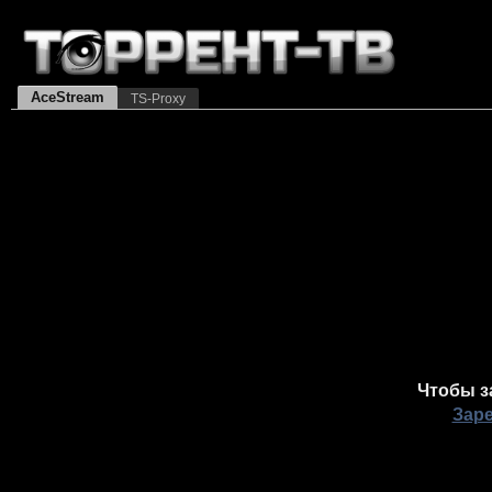
AceStream
TS-Proxy
Чтобы з
Зар