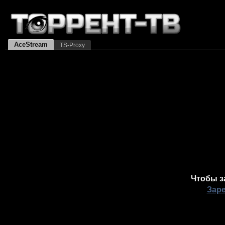
AceStream
TS-Proxy
Чтобы з
Зар