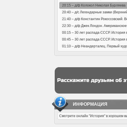
20:15 –
д/ф Колокол Николая Бурляева
20:40 –
д/с Легендарные замки (Верхний
21:40 –
д/ф Константин Рокоссовский. 
22:30 –
д/ф Джек Лондон. Американско
00:15 –
30 лет распада СССР. История в
00:45 –
30 лет распада СССР. История в
01:10 –
д/ф Неандерталец. Первый худ
ИНФОРМАЦИЯ
Смотрите онлайн "История" в хорошем выс