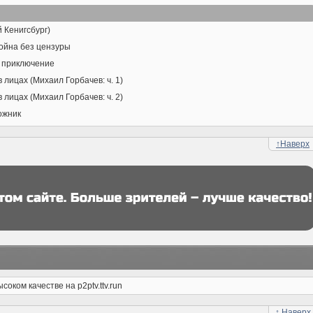
 Кенигсбург)
Война без цензуры
е приключение
 лицах (Михаил Горбачев: ч. 1)
 лицах (Михаил Горбачев: ч. 2)
ожник
↑
Наверх
оком качестве на p2ptv.ttv.run
↑
Наверх