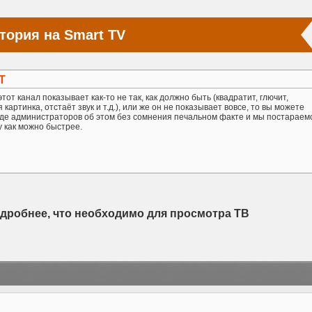
тория на Smart TV
Т
тот канал показывает как-то не так, как должно быть (квадратит, глючит,
картинка, отстаёт звук и т.д.), или же он не показывает вовсе, то вы можете
де администраторов об этом без сомнения печальном факте и мы постараем
у как можно быстрее.
одробнее, что необходимо для просмотра ТВ