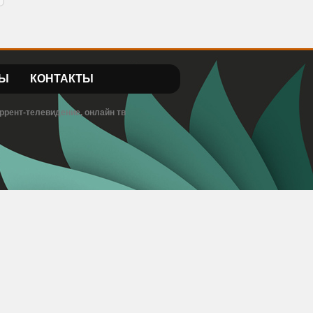
Ы
КОНТАКТЫ
ррент-телевидение, онлайн тв