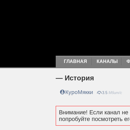
ГЛАВНАЯ
КАНАЛЫ
— История
КуроМякки
3.5
Мбит/с
Внимание! Если канал не 
попробуйте посмотреть ег